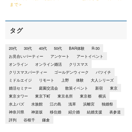
まで＞
タグ
20代
30代
40代
50代
BAR体験
R-30
お見合いパーティー
アンケート
アートイベント
オンライン
オンライン婚活
クリスマス
クリスマスパーティー
ゴールデンウィーク
バツイチ
ミドルエイジ
リモート
上野
体験
大人シリーズ
婚活セミナー
庭園交流会
散策イベント
新宿
東京
東京タワー
東京下町
東京名所
東京都
横浜
水上バズ
水族館
江の島
浅草
浜離宮
独婚祭
神奈川県
神楽坂
移住婚
紹介婚
結婚支援
表参道
評判
谷根千
鎌倉