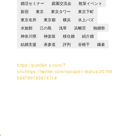
婚活セミナー
庭園交流会
散策イベント
新宿
東京
東京タワー
東京下町
東京名所
東京都
横浜
水上バズ
水族館
江の島
浅草
浜離宮
独婚祭
神奈川県
神楽坂
移住婚
紹介婚
結婚支援
表参道
評判
谷根千
鎌倉
https://publish.x.com/?
url=https://twitter.com/npospb1/status/20765
56678976397471#