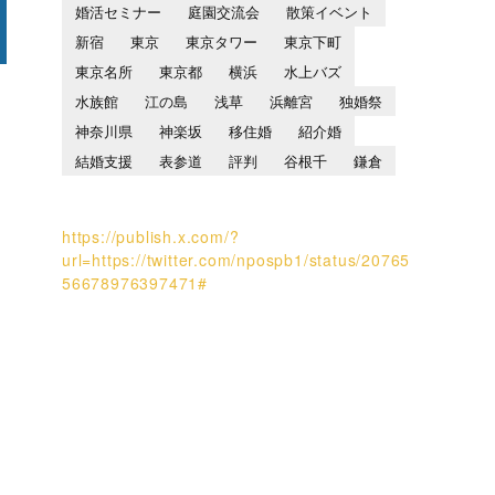
婚活セミナー
庭園交流会
散策イベント
新宿
東京
東京タワー
東京下町
東京名所
東京都
横浜
水上バズ
水族館
江の島
浅草
浜離宮
独婚祭
神奈川県
神楽坂
移住婚
紹介婚
結婚支援
表参道
評判
谷根千
鎌倉
https://publish.x.com/?
url=https://twitter.com/npospb1/status/20765
56678976397471#