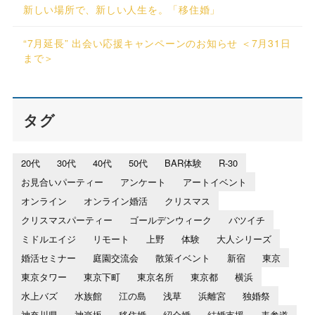
新しい場所で、新しい人生を。「移住婚」
“7月延長” 出会い応援キャンペーンのお知らせ ＜7月31日
まで＞
タグ
20代
30代
40代
50代
BAR体験
R-30
お見合いパーティー
アンケート
アートイベント
オンライン
オンライン婚活
クリスマス
クリスマスパーティー
ゴールデンウィーク
バツイチ
ミドルエイジ
リモート
上野
体験
大人シリーズ
婚活セミナー
庭園交流会
散策イベント
新宿
東京
東京タワー
東京下町
東京名所
東京都
横浜
水上バズ
水族館
江の島
浅草
浜離宮
独婚祭
神奈川県
神楽坂
移住婚
紹介婚
結婚支援
表参道