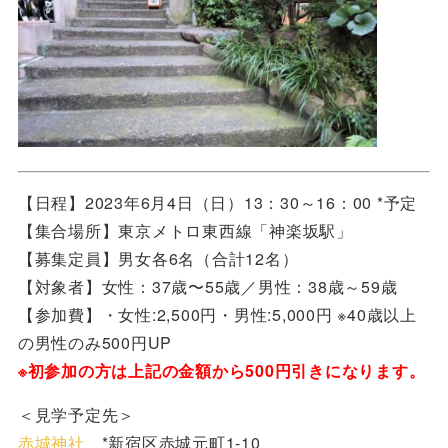
【日程】2023年6月4日（日）13：30～16：00 *予定
【集合場所】
東京メトロ東西​
線
​「神楽坂​
​駅」​
【募集定員】男女各6名（合計12名）
【対象者】女性：37歳〜55歳／男性：38歳～59歳
【参加費】・女性:2,500円・男性:5,000円 ※40歳以上
の男性のみ500円UP
※
初参加の方は上記の金額から500円引きになります。
＜見学予定先＞
赤城神社
*新宿区赤城元町1-10