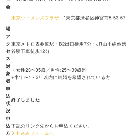
会
東京ウィメンズプラザ
*東京都渋谷区神宮前5-53-67
場
ア
ク
東京メトロ表参道駅・B2出口徒歩7分・JR山手線他渋
セ
谷駅下車徒歩12分
ス
対
・女性23〜35歳／男性:25〜39歳迄
象
※半年〜1・2年以内に結婚を希望されている方
者
申
込
終了しました
状
況
申
込
下記のリンク先からお申込ください。
方
申込みフォームへ