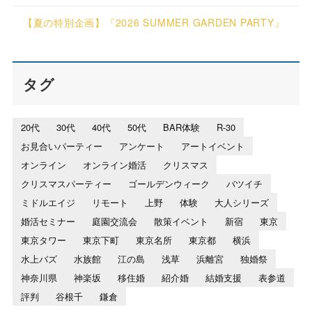
【夏の特別企画】『2026 SUMMER GARDEN PARTY』
タグ
20代
30代
40代
50代
BAR体験
R-30
お見合いパーティー
アンケート
アートイベント
オンライン
オンライン婚活
クリスマス
クリスマスパーティー
ゴールデンウィーク
バツイチ
ミドルエイジ
リモート
上野
体験
大人シリーズ
婚活セミナー
庭園交流会
散策イベント
新宿
東京
東京タワー
東京下町
東京名所
東京都
横浜
水上バズ
水族館
江の島
浅草
浜離宮
独婚祭
神奈川県
神楽坂
移住婚
紹介婚
結婚支援
表参道
評判
谷根千
鎌倉