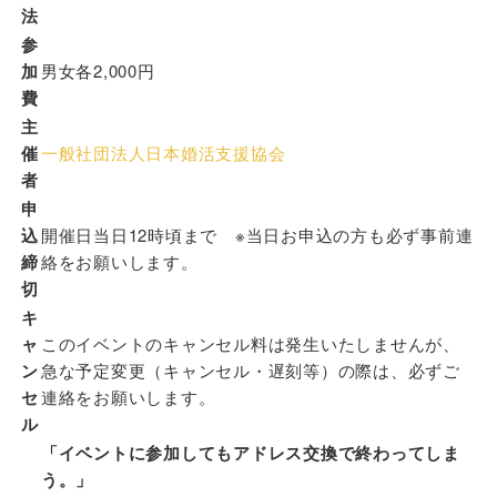
法
参
加
男女各2,000円
費
主
催
一般社団法人日本婚活支援協会
者
申
込
開催日当日12時頃まで ※当日お申込の方も必ず事前連
締
絡をお願いします。
切
キ
ャ
このイベントのキャンセル料は発生いたしませんが、
ン
急な予定変更（キャンセル・遅刻等）の際は、必ずご
セ
連絡をお願いします。
ル
「イベントに参加してもアドレス交換で終わってしま
う。
」