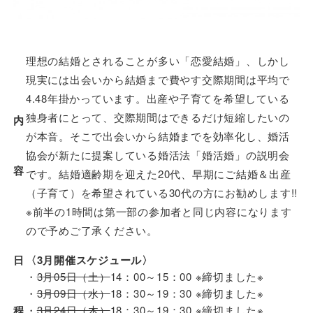
理想の結婚とされることが多い「恋愛結婚」、しかし
現実には出会いから結婚まで費やす交際期間は平均で
4.48年掛かっています。出産や子育てを希望している
独身者にとって、交際期間はできるだけ短縮したいの
内
が本音。そこで出会いから結婚までを効率化し、婚活
協会が新たに提案している婚活法「婚活婚」の説明会
容
です。結婚適齢期を迎えた20代、早期にご結婚＆出産
（子育て）を希望されている30代の方にお勧めします!!
※前半の1時間は第一部の参加者と同じ内容になります
ので予めご了承ください。
日
〈3月開催スケジュール〉
・
3月05日（土）
14：00～15：00 ※締切ました※
・
3月09日（水）
18：30～19：30 ※締切ました※
程
・
3月24日（木）
18：30～19：30 ※締切ました※