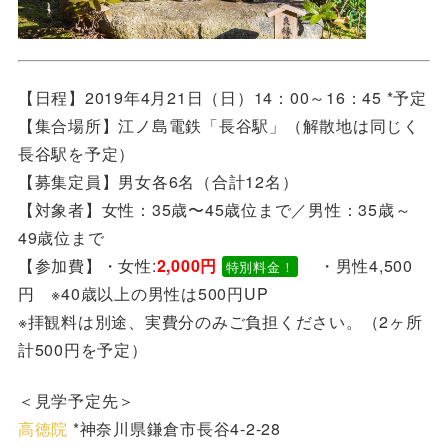
【日程】2019年4月21日（日）14：00～16：45 *予定
【集合場所】江ノ島電鉄「長谷駅」（解散地は同じく
長谷駅を予定）
【募集定員】男女各6名（合計12名）
【対象者】女性：35歳〜45歳位まで／男性：35歳～
49歳位まで
【参加費】・女性:
2,000円
・男性4,500
特別料金！
円 ※40歳以上の男性は500円UP
※拝観料は別途、実費分のみご負担ください。（2ヶ所
計500円を予定）
＜見学予定先＞
高徳院
*神奈川県鎌倉市長谷4-2-28