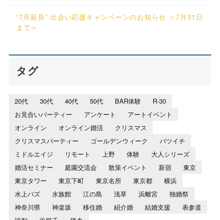
“7月延長” 出会い応援キャンペーンのお知らせ ＜7月31日
まで＞
タグ
20代
30代
40代
50代
BAR体験
R-30
お見合いパーティー
アンケート
アートイベント
オンライン
オンライン婚活
クリスマス
クリスマスパーティー
ゴールデンウィーク
バツイチ
ミドルエイジ
リモート
上野
体験
大人シリーズ
婚活セミナー
庭園交流会
散策イベント
新宿
東京
東京タワー
東京下町
東京名所
東京都
横浜
水上バズ
水族館
江の島
浅草
浜離宮
独婚祭
神奈川県
神楽坂
移住婚
紹介婚
結婚支援
表参道