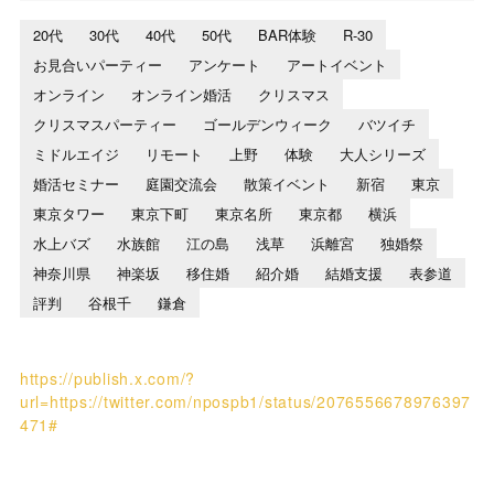
20代
30代
40代
50代
BAR体験
R-30
お見合いパーティー
アンケート
アートイベント
オンライン
オンライン婚活
クリスマス
クリスマスパーティー
ゴールデンウィーク
バツイチ
ミドルエイジ
リモート
上野
体験
大人シリーズ
婚活セミナー
庭園交流会
散策イベント
新宿
東京
東京タワー
東京下町
東京名所
東京都
横浜
水上バズ
水族館
江の島
浅草
浜離宮
独婚祭
神奈川県
神楽坂
移住婚
紹介婚
結婚支援
表参道
評判
谷根千
鎌倉
https://publish.x.com/?
url=https://twitter.com/npospb1/status/2076556678976397
471#