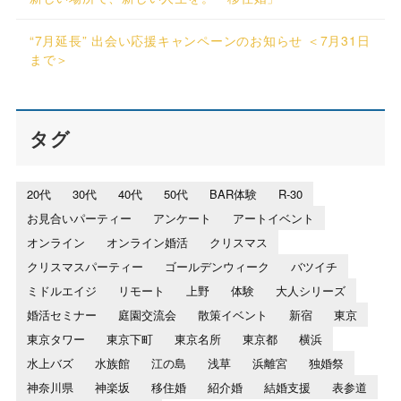
“7月延長” 出会い応援キャンペーンのお知らせ ＜7月31日
まで＞
タグ
20代
30代
40代
50代
BAR体験
R-30
お見合いパーティー
アンケート
アートイベント
オンライン
オンライン婚活
クリスマス
クリスマスパーティー
ゴールデンウィーク
バツイチ
ミドルエイジ
リモート
上野
体験
大人シリーズ
婚活セミナー
庭園交流会
散策イベント
新宿
東京
東京タワー
東京下町
東京名所
東京都
横浜
水上バズ
水族館
江の島
浅草
浜離宮
独婚祭
神奈川県
神楽坂
移住婚
紹介婚
結婚支援
表参道