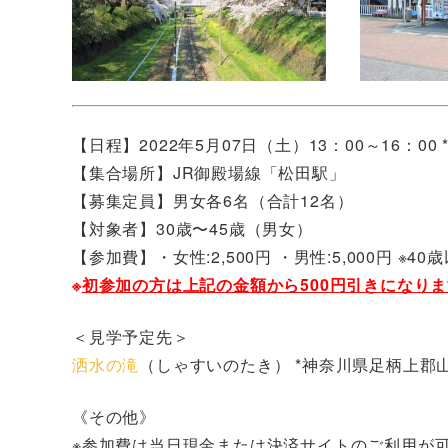
【日程】2022
年5月07日（土）13：00～16：00 
【集合場所】JR御殿場線「松田駅」
【募集定員】男女各6名（合計12名）
【対象者】30歳〜45歳（男女）
【参加費】・女性:2,500円 ・男性:5,000円 ※4
※
初参加の方は上記の金額から500円引きになり
＜見学予定先＞
洒水の滝
（しゃすいのたき） *神奈川県足柄上郡
《その他》
※参加費は当日現金または決済サイトのご利用が