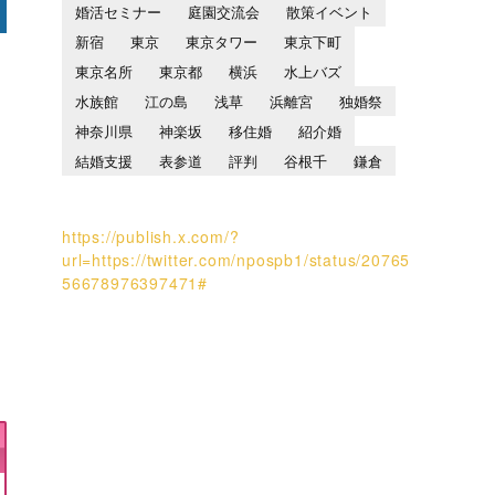
婚活セミナー
庭園交流会
散策イベント
新宿
東京
東京タワー
東京下町
東京名所
東京都
横浜
水上バズ
水族館
江の島
浅草
浜離宮
独婚祭
神奈川県
神楽坂
移住婚
紹介婚
結婚支援
表参道
評判
谷根千
鎌倉
https://publish.x.com/?
url=https://twitter.com/npospb1/status/20765
56678976397471#