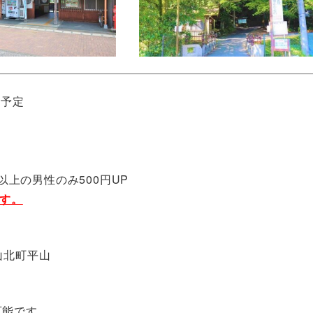
*予定
0歳以上の男性のみ500円UP
ます。
山北町平山
可能です。