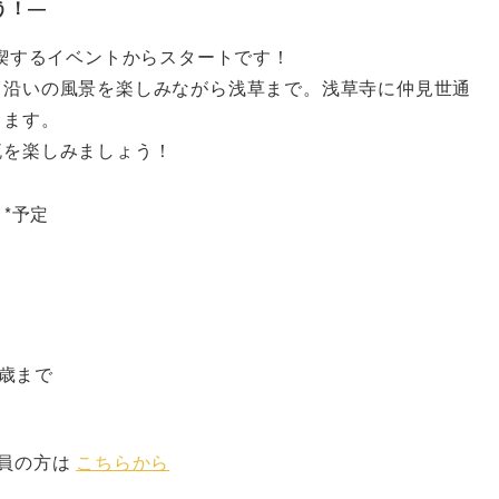
う！―
満喫するイベントからスタートです！
川沿いの風景を楽しみながら浅草まで。浅草寺に仲見世通
します。
流を楽しみましょう！
 *予定
5歳まで
会員の方は
こちらから