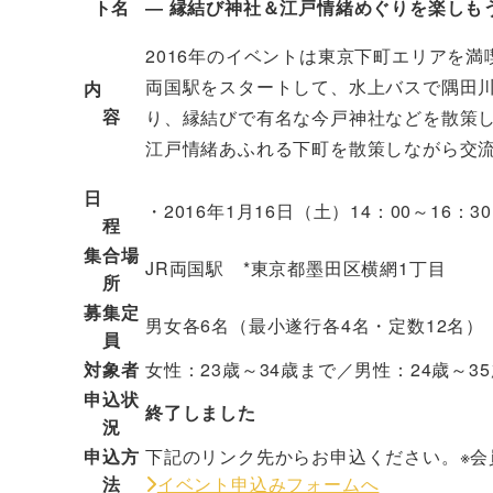
ト名
― 縁結び神社＆江戸情緒めぐりを楽しも
2016年のイベントは東京下町エリアを
両国駅をスタートして、水上バスで隅田
内
容
り、縁結びで有名な今戸神社などを散策
江戸情緒あふれる下町を散策しながら交
日
・2016年1月16日（土）14：00～16：30
程
集合場
JR両国駅 *東京都墨田区横網1丁目
所
募集定
男女各6名（最小遂行各4名・定数12名）
員
対象者
女性：23歳～34歳まで／男性：24歳～3
申込状
終了しました
況
申込方
下記のリンク先からお申込ください。※
法
イベント申込みフォームへ