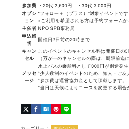
参加費
・20代:2,500円 ・30代:3,000円
オプシ
“フォロー＋（プラス）”対象イベントです
ョン
※ご利用を希望される方は予約フォーム
主催者
NPO SPB事務局
申込締
開催日2日前の20時まで
切
キャン
このイベントのキャンセル料は開催日の3日
セル
（万が一のキャンセルの際は、期限前迄
水上バスの乗船料として300円が別途発
メッセ
*少人数制のイベントのため、知人・ご友
ージ
*参加費は運営協力金として頂戴します。
*当日は天候によりコースを変更する場合
カテゴリー：
婚活イベント