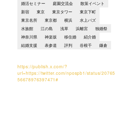
婚活セミナー
庭園交流会
散策イベント
新宿
東京
東京タワー
東京下町
東京名所
東京都
横浜
水上バズ
水族館
江の島
浅草
浜離宮
独婚祭
神奈川県
神楽坂
移住婚
紹介婚
結婚支援
表参道
評判
谷根千
鎌倉
https://publish.x.com/?
url=https://twitter.com/npospb1/status/20765
56678976397471#