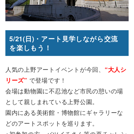
5/21(日)・アート見学しながら交流
を楽しもう！
人気の上野アートイベントが今回、
“大人シ
リーズ”
で
登場です！
会場は動物園に不忍池など市民の憩いの場
として親しまれている上野公園。
園内にある美術館・博物館にギャラリーな
どのアートスポットを巡ります。
※初参加の方、バツイチさん等の再チャレン