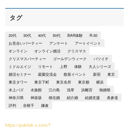
タグ
20代
30代
40代
50代
BAR体験
R-30
お見合いパーティー
アンケート
アートイベント
オンライン
オンライン婚活
クリスマス
クリスマスパーティー
ゴールデンウィーク
バツイチ
ミドルエイジ
リモート
上野
体験
大人シリーズ
婚活セミナー
庭園交流会
散策イベント
新宿
東京
東京タワー
東京下町
東京名所
東京都
横浜
水上バズ
水族館
江の島
浅草
浜離宮
独婚祭
神奈川県
神楽坂
移住婚
紹介婚
結婚支援
表参道
評判
谷根千
鎌倉
https://publish.x.com/?