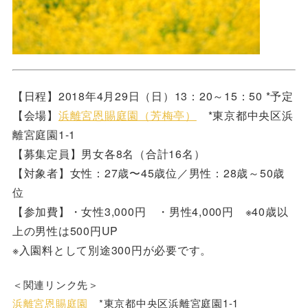
【日程】2018年4月29日（日）13：20～15：50 *予定
【会場】
浜離宮
恩賜庭園（芳梅亭）
*東京都中央区浜
離宮庭園1-1
【募集定員】男女各8名（合計16名）
【対象者】女性：27歳〜45歳位／男性：28歳～50歳
位
【参加費】・女性3,000円 ・男性4,000円 ※40歳以
上の男性は500円UP
※入園料として別途300円が必要です。
＜関連リンク先＞
浜離宮
恩賜庭園
*東京都中央区浜離宮庭園1-1