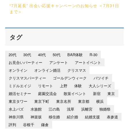
“7月延長” 出会い応援キャンペーンのお知らせ ＜7月31日
まで＞
タグ
20代
30代
40代
50代
BAR体験
R-30
お見合いパーティー
アンケート
アートイベント
オンライン
オンライン婚活
クリスマス
クリスマスパーティー
ゴールデンウィーク
バツイチ
ミドルエイジ
リモート
上野
体験
大人シリーズ
婚活セミナー
庭園交流会
散策イベント
新宿
東京
東京タワー
東京下町
東京名所
東京都
横浜
水上バズ
水族館
江の島
浅草
浜離宮
独婚祭
神奈川県
神楽坂
移住婚
紹介婚
結婚支援
表参道
評判
谷根千
鎌倉