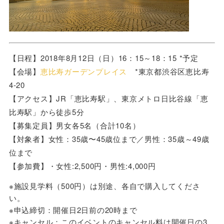
【日程】2018年8月12日（日）16：15～18：15 *予定
【会場】
恵比寿ガーデンプレイス
*東京都渋谷区
恵比寿
4-20
【アクセス】JR「恵比寿駅」、東京メトロ日比谷線「恵
比寿駅」から徒歩5分
【募集定員】男女各5名（合計10名）
【対象者】女性：35歳〜45歳位まで／男性：35歳～49歳
位まで
【参加費】・女性:2,500円・男性:4,000円
※施設見学料（500円）は別途、各自で購入してくださ
い。
※申込締切：開催日2日前の20時まで
※キャンセル：このイベントのキャンセル料は開催日の3