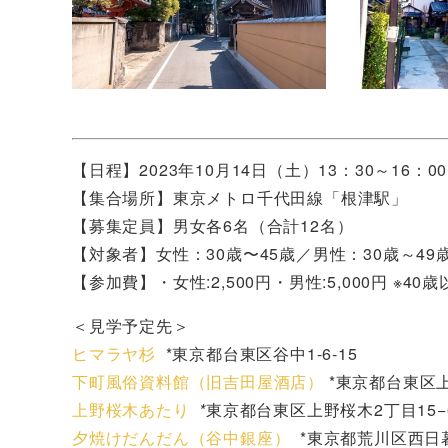
【日程】2023年10月14日（土）13：30～16：00
【集合場所】東京メトロ千代田線「根津駅」
【募集定員】男女各6名（合計12名）
【対象者】女性：30歳〜45歳／男性：30歳～49
【参加費】・女性:2,500円・男性:5,000円 ※40
＜見学予定先＞
ヒマラヤ杉
*東京都台東区谷中1-6-15
下町風俗資料館（旧吉田屋酒店）
*東京都台東区上野
上野桜木あたり
*
東京都台東区上野桜木2丁目15−
夕焼けだんだん（谷中銀座）
*東京都荒川区西日暮里