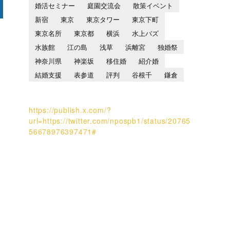
婚活セミナー
庭園交流会
散策イベント
新宿
東京
東京タワー
東京下町
東京名所
東京都
横浜
水上バズ
水族館
江の島
浅草
浜離宮
独婚祭
神奈川県
神楽坂
移住婚
紹介婚
結婚支援
表参道
評判
谷根千
鎌倉
https://publish.x.com/?
url=https://twitter.com/npospb1/status/20765
56678976397471#
し