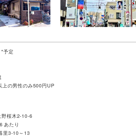
 *予定
歳
歳以上の男性のみ500円UP
桜木2-10-6
6 あたり
3-10～13