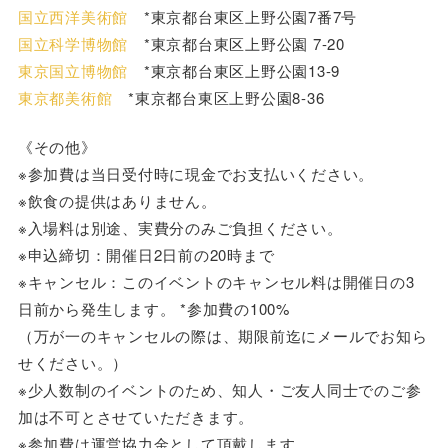
国立西洋美術館
*東京都台東区上野公園7番7号
国立科学博物館
*東京都台東区上野公園 7-20
東京国立博物館
*東京都台東区上野公園13-9
東京都美術館
*東京都台東区上野公園8-36
《その他》
※参加費は当日受付時に現金でお支払いください。
※飲食の提供はありません。
※入場料は別途、実費分のみご負担ください。
※申込締切：開催日2日前の20時まで
※キャンセル：このイベントのキャンセル料は開催日の3
日前から発生します。 *参加費の100%
（万が一のキャンセルの際は、期限前迄にメールでお知ら
せください。）
※少人数制のイベントのため、知人・ご友人同士でのご参
加は不可とさせていただきます。
※参加費は運営協力金として頂戴します。