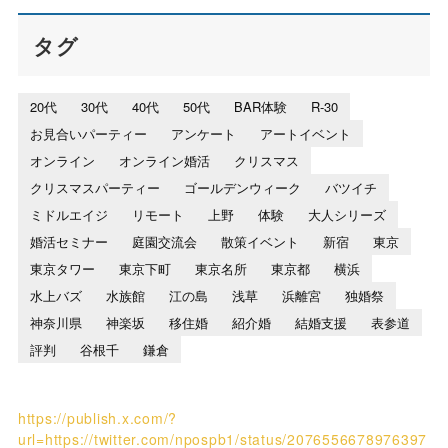
タグ
20代
30代
40代
50代
BAR体験
R-30
お見合いパーティー
アンケート
アートイベント
オンライン
オンライン婚活
クリスマス
クリスマスパーティー
ゴールデンウィーク
バツイチ
ミドルエイジ
リモート
上野
体験
大人シリーズ
婚活セミナー
庭園交流会
散策イベント
新宿
東京
東京タワー
東京下町
東京名所
東京都
横浜
水上バズ
水族館
江の島
浅草
浜離宮
独婚祭
神奈川県
神楽坂
移住婚
紹介婚
結婚支援
表参道
評判
谷根千
鎌倉
https://publish.x.com/?
url=https://twitter.com/npospb1/status/2076556678976397