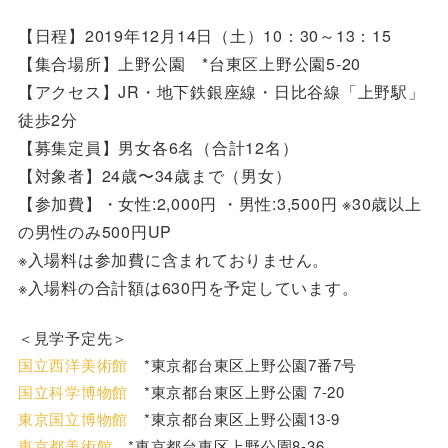
【日程】2019年12月14日（土）10：30～13：15
【集合場所】上野公園 *台東区上野公園5-20
【アクセス】JR・地下鉄銀座線・日比谷線「上野駅」
徒歩2分
【募集定員】男女各6名（合計12名）
【対象者】24歳〜34歳まで（男女）
【参加費】・女性:2,000円
・男性:3,500円 ※30歳以上
の男性のみ500円UP
※入場料は参加費に含まれておりません。
※入場料の合計額は630円を予定しています。
＜見学予定先＞
国立西洋美術館
*東京都台東区上野公園7番7号
国立科学博物館
*東京都台東区上野公園 7-20
東京国立博物館
*東京都台東区上野公園13-9
東京都美術館
*東京都台東区上野公園8-36