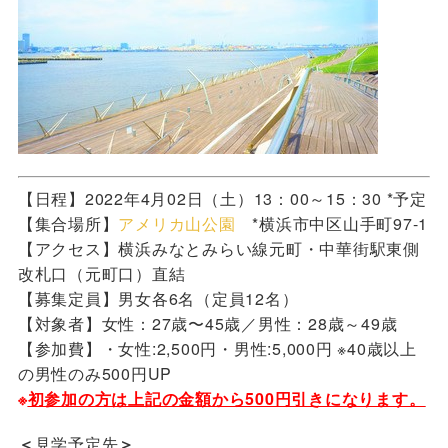
【日程】2022年4月02日（土）13：00～15：30 *予定
【集合場所】
アメリカ山公園
*横浜市中区山手町97-1
【アクセス】横浜みなとみらい線元町・中華街駅東側
改札口（元町口）直結
【募集定員】男女各6名（定員12名）
【対象者】女性：27歳〜45歳／男性：28歳～49歳
【参加費】・女性:2,500円・男性:5,000円 ※40歳以上
の男性のみ500円UP
※
初参加の方は上記の金額から500円引きになります。
＜
見学予定先
＞